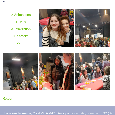
-> ...
-> Animations
-> Jeux
-> Prévention
-> Karaoké
-> ...
">
Retour
chaussée Romaine, 2 - 4540 AMAY Belgique |
internat@flone.be
| +32 (0)8