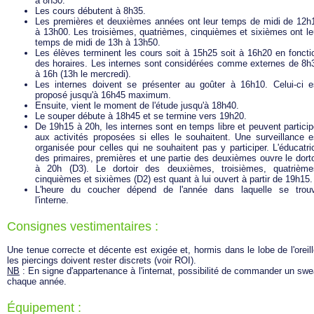
à 8h30.
Les cours débutent à 8h35.
Les premières et deuxièmes années ont leur temps de midi de 12h
à 13h00. Les troisièmes, quatrièmes, cinquièmes et sixièmes ont le
temps de midi de 13h à 13h50.
Les élèves terminent les cours soit à 15h25 soit à 16h20 en foncti
des horaires. Les internes sont considérées comme externes de 8h
à 16h (13h le mercredi).
Les internes doivent se présenter au goûter à 16h10. Celui-ci e
proposé jusqu'à 16h45 maximum.
Ensuite, vient le moment de l'étude jusqu'à 18h40.
Le souper débute à 18h45 et se termine vers 19h20.
De 19h15 à 20h, les internes sont en temps libre et peuvent particip
aux activités proposées si elles le souhaitent. Une surveillance e
organisée pour celles qui ne souhaitent pas y participer. L'éducatri
des primaires, premières et une partie des deuxièmes ouvre le dorto
à 20h (D3). Le dortoir des deuxièmes, troisièmes, quatrième
cinquièmes et sixièmes (D2) est quant à lui ouvert à partir de 19h15.
L'heure du coucher dépend de l'année dans laquelle se trou
l'interne.
Consignes vestimentaires :
Une tenue correcte et décente est exigée et, hormis dans le lobe de l'oreill
les piercings doivent rester discrets (voir ROI).
NB
: En signe d'appartenance à l'internat, possibilité de commander un swe
chaque année.
Équipement :