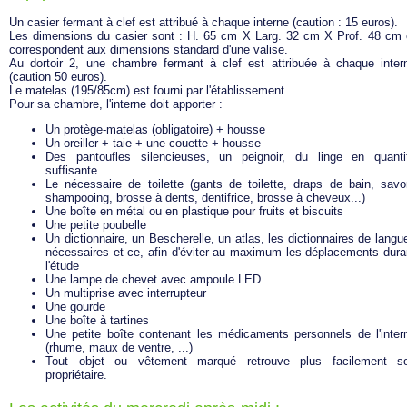
Un casier fermant à clef est attribué à chaque interne (caution : 15 euros).
Les dimensions du casier sont : H. 65 cm X Larg. 32 cm X Prof. 48 cm 
correspondent aux dimensions standard d'une valise.
Au dortoir 2, une chambre fermant à clef est attribuée à chaque inter
(caution 50 euros).
Le matelas (195/85cm) est fourni par l'établissement.
Pour sa chambre, l'interne doit apporter :
Un protège-matelas (obligatoire) + housse
Un oreiller + taie + une couette + housse
Des pantoufles silencieuses, un peignoir, du linge en quanti
suffisante
Le nécessaire de toilette (gants de toilette, draps de bain, savo
shampooing, brosse à dents, dentifrice, brosse à cheveux...)
Une boîte en métal ou en plastique pour fruits et biscuits
Une petite poubelle
Un dictionnaire, un Bescherelle, un atlas, les dictionnaires de langu
nécessaires et ce, afin d'éviter au maximum les déplacements dura
l'étude
Une lampe de chevet avec ampoule LED
Un multiprise avec interrupteur
Une gourde
Une boîte à tartines
Une petite boîte contenant les médicaments personnels de l'inter
(rhume, maux de ventre, ...)
Tout objet ou vêtement marqué retrouve plus facilement s
propriétaire.