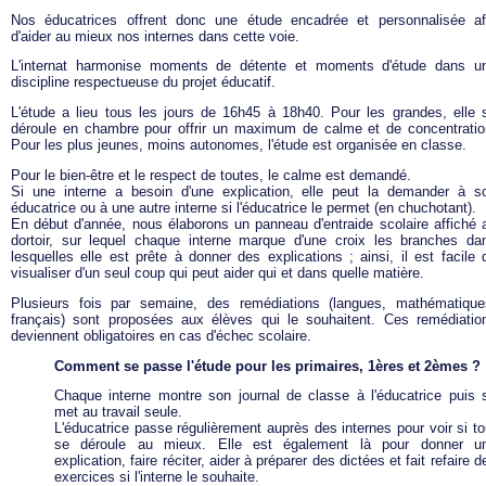
Nos éducatrices offrent donc une étude encadrée et personnalisée af
d'aider au mieux nos internes dans cette voie.
L'internat harmonise moments de détente et moments d'étude dans u
discipline respectueuse du projet éducatif.
L'étude a lieu tous les jours de 16h45 à 18h40. Pour les grandes, elle 
déroule en chambre pour offrir un maximum de calme et de concentratio
Pour les plus jeunes, moins autonomes, l'étude est organisée en classe.
Pour le bien-être et le respect de toutes, le calme est demandé.
Si une interne a besoin d'une explication, elle peut la demander à s
éducatrice ou à une autre interne si l'éducatrice le permet (en chuchotant).
En début d'année, nous élaborons un panneau d'entraide scolaire affiché 
dortoir, sur lequel chaque interne marque d'une croix les branches da
lesquelles elle est prête à donner des explications ; ainsi, il est facile 
visualiser d'un seul coup qui peut aider qui et dans quelle matière.
Plusieurs fois par semaine, des remédiations (langues, mathématique
français) sont proposées aux élèves qui le souhaitent. Ces remédiatio
deviennent obligatoires en cas d'échec scolaire.
Comment se passe l'étude pour les primaires, 1ères et 2èmes ?
Chaque interne montre son journal de classe à l'éducatrice puis 
met au travail seule.
L'éducatrice passe régulièrement auprès des internes pour voir si to
se déroule au mieux. Elle est également là pour donner u
explication, faire réciter, aider à préparer des dictées et fait refaire d
exercices si l'interne le souhaite.