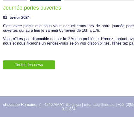
Journée portes ouvertes
03 février 2024
C'est avec plaisir que nous vous accueillerons lors de notre journée port
ouvertes qui aura lieu le samedi 03 février de 10h à 17h.
Vous n'êtes pas disponible ce jour-là ? Aucun problème. Prenez contact av
nous et nous fixerons un rendez-vous selon vos disponibilités. N'hésitez pa
Toutes les news
chaussée Romaine, 2 - 4540 AMAY Belgique |
internat@flone.be
| +32 (0)8
311 334