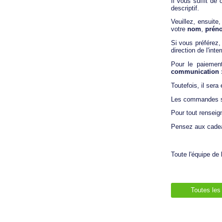
Il vous suffit de
descriptif.
Veuillez, ensuit
votre
nom
,
prén
Si vous préférez,
direction de l'inter
Pour le paiemen
communication : 
Toutefois, il sera
Les commandes se
Pour tout renseig
Pensez aux cadea
Toute l'équipe de 
Toutes les