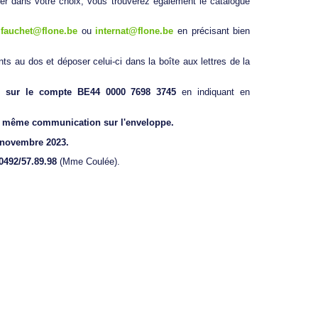
der dans votre choix, vous trouverez également le catalogue
.fauchet@flone.be
ou
internat@flone.be
en précisant bien
 au dos et déposer celui-ci dans la boîte aux lettres de la
ché sur le compte BE44 0000 7698 3745
en indiquant en
a même communication sur l'enveloppe.
 novembre 2023.
0492/57.89.98
(Mme Coulée).