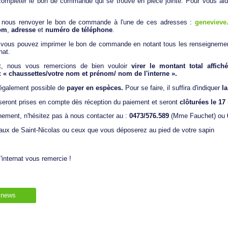
 compléter le bon de commande qui se trouve en pièce jointe. Pour vous ai
e, nous renvoyer le bon de commande à l'une de ces adresses :
genevieve
om
,
adresse
et
numéro de téléphone
.
 vous pouvez imprimer le bon de commande en notant tous les renseignements
nat.
t, nous vous remercions de bien vouloir
virer le montant total affi
« chaussettes/votre nom et prénom/ nom de l'interne ».
 également possible de
payer en espèces.
Pour se faire, il suffira d'indiquer
l
ront prises en compte dès réception du paiement et seront
clôturées le 17
nement, n'hésitez pas à nous contacter au :
0473/576.589
(Mme Fauchet) ou
ux de Saint-Nicolas ou ceux que vous déposerez au pied de votre sapin
l'internat vous remercie !
 news