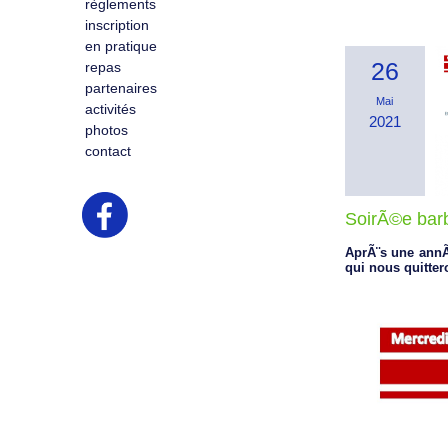
règlements
inscription
en pratique
26
repas
partenaires
Mai
activités
2021
photos
contact
SoirÃ©e barb
AprÃ¨s une annÃ
qui nous quitte