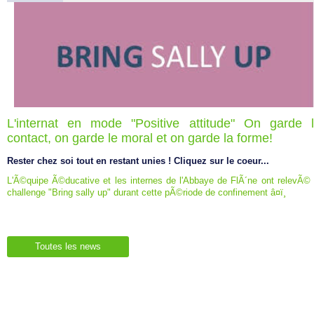
L'internat en mode "Positive attitude" On garde 
contact, on garde le moral et on garde la forme!
Rester chez soi tout en restant unies ! Cliquez sur le coeur...
L'Ã©quipe Ã©ducative et les internes de l'Abbaye de FlÃ´ne ont relevÃ© 
challenge "Bring sally up" durant cette pÃ©riode de confinement â¤ï¸
Toutes les news