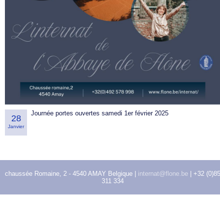
Journée portes ouvertes samedi 1er février 2025
28
Janvier
chaussée Romaine, 2 - 4540 AMAY Belgique |
internat@flone.be
| +32 (0)8
311 334