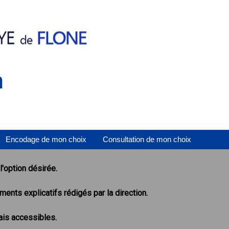
n
Encodage de mon choix
Consultation de mon choix
'option désirée.
nts explicatifs rédigés par la direction.
is accessibles.