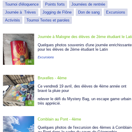
Tournoi d'éloquence
Points forts
Journées de rentrée
Journée à Trèves
Jogging de Flône
Don de sang
Excursions
Activités
Tournoi Textes et paroles
Journée à Malogne des élèves de 2ème étudiant le Lat
Quelques photos souvenirs d'une journée enrichissante
pour les élèves de 2ème étudiant le Latin
Excursions
66
Bruxelles - 4ème
Ce vendredi 19 avril, des élèves de 4ème année ont
bravé la pluie pour
relever le défi du Mystery Bag, un escape game urbain
très apprécié.
18
Ils ont ensuite poursuivi leur découverte de la ville en passant par les
Comblain au Pont - 4ème
incontournables de notre belle capitale
. Ce fut une
agréable journée d’excursion avec un très chouette groupe
Quelques photos de l'excursion des 4èmes à Comblain
d’élèves!
au-Pont dans le cadre du cours de Géographie.