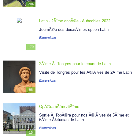
204
Latin - 2Ã¨me annÃ©e - Aubechies 2022
JournÃ©e des deuxiÃ¨mes option Latin
Excursions
170
2Ã¨me Ã Tongres pour le cours de Latin
Visite de Tongres pour les Ã©lÃ¨ves de 2Ã¨me Latin
Excursions
96
OpÃ©ra 5Ã¨me/6Ã¨me
Sortie Ã l'opÃ©ra pour nos Ã©lÃ¨ves de 5Ã¨me et
6Ã¨me Ã©tudiant le Latin
Excursions
15