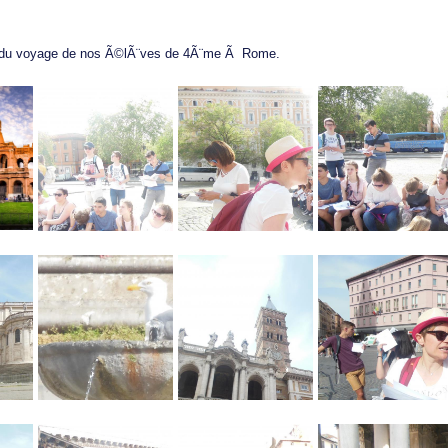
 du voyage de nos Ã©lÃ¨ves de 4Ã¨me Ã Rome.