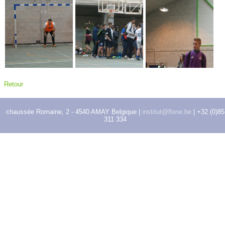
Retour
chaussée Romaine, 2 - 4540 AMAY Belgique |
institut@flone.be
| +32 (0)85
311 334