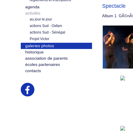
règlements et inscriptions
Spectacle
agenda
activités
Album 1. GÃ©nÃ©r
au jour le jour
actions Sud - Oxfam
actions Sud - Sénégal
Projet Victor
galeries photos
historique
association de parents
écoles partenaires
contacts