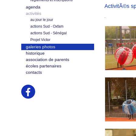
règlements et inscriptions
ActivitÃ©s s
agenda
activités
.
au jour le jour
actions Sud - Oxfam
actions Sud - Sénégal
Projet Victor
galeries photos
historique
association de parents
écoles partenaires
contacts