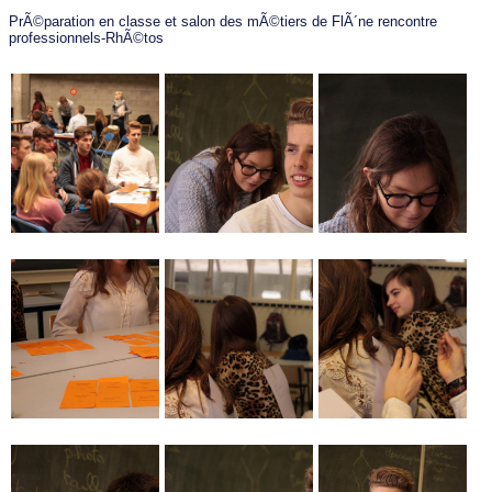
PrÃ©paration en classe et salon des mÃ©tiers de FlÃ´ne rencontre
professionnels-RhÃ©tos