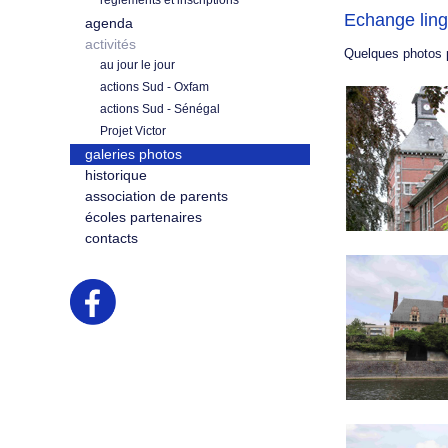
règlements et inscriptions
Echange ling
agenda
activités
Quelques photos pr
au jour le jour
actions Sud - Oxfam
actions Sud - Sénégal
Projet Victor
galeries photos
historique
association de parents
écoles partenaires
contacts