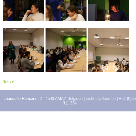
Retour
chaussée Romaine, 2 - 4540 AMAY Belgique |
institut@flone.be
| +32 (0)85
311 334