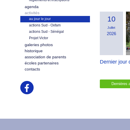
règlements et inscriptions
agenda
activités
10
au jour le jour
actions Sud - Oxfam
Juillet
actions Sud - Sénégal
2026
Projet Victor
galeries photos
historique
association de parents
Dernier jour d
écoles partenaires
contacts
Dernières a