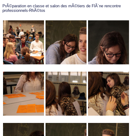
PrÃ©paration en classe et salon des mÃ©tiers de FlÃ´ne rencontre
professionnels-RhÃ©tos