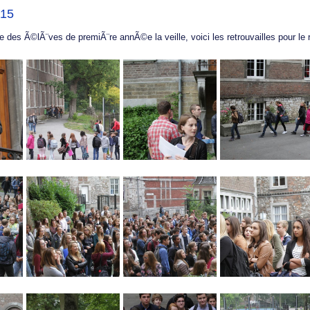
015
e des Ã©lÃ¨ves de premiÃ¨re annÃ©e la veille, voici les retrouvailles pour le