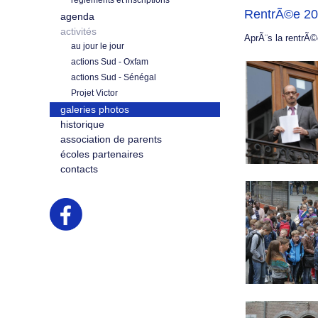
règlements et inscriptions
RentrÃ©e 2
agenda
activités
AprÃ¨s la rentrÃ©
au jour le jour
actions Sud - Oxfam
actions Sud - Sénégal
Projet Victor
galeries photos
historique
association de parents
écoles partenaires
contacts