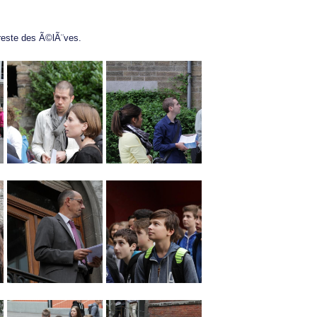
 reste des Ã©lÃ¨ves.