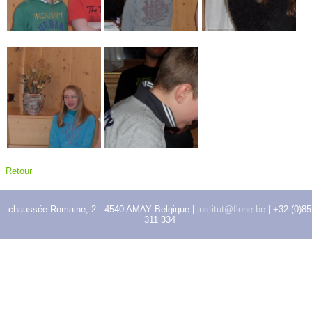
Retour
chaussée Romaine, 2 - 4540 AMAY Belgique |
institut@flone.be
| +32 (0)85
311 334