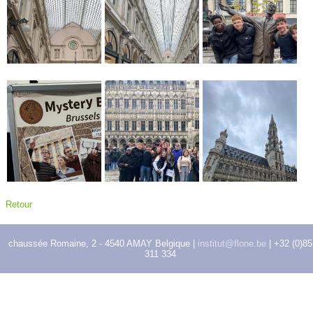
Retour
chaussée Romaine, 2 - 4540 AMAY Belgique |
institut@flone.be
| +32 (0)85
311 334