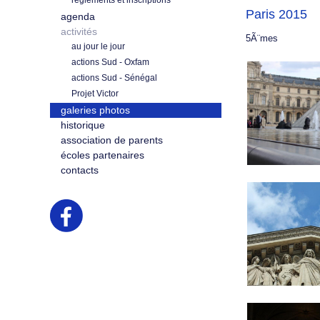
règlements et inscriptions
Paris 2015
agenda
activités
5Ã¨mes
au jour le jour
actions Sud - Oxfam
actions Sud - Sénégal
Projet Victor
galeries photos
historique
association de parents
écoles partenaires
contacts