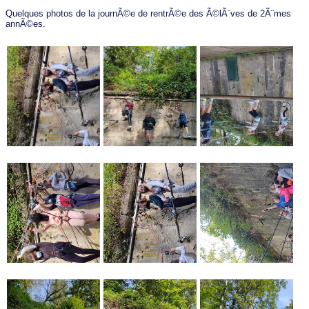
Quelques photos de la journÃ©e de rentrÃ©e des Ã©lÃ¨ves de 2Ã¨mes
annÃ©es.