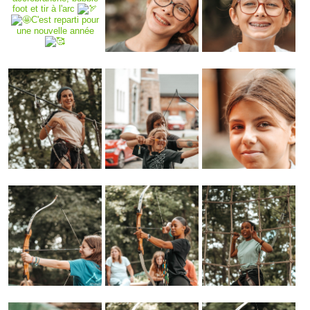
foot et tir à l'arc
C'est reparti pour
une nouvelle année
">