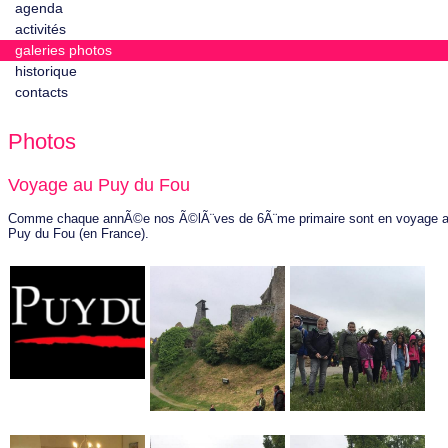
agenda
activités
galeries photos
historique
contacts
Photos
Voyage au Puy du Fou
Comme chaque annÃ©e nos Ã©lÃ¨ves de 6Ã¨me primaire sont en voyage 
Puy du Fou (en France).