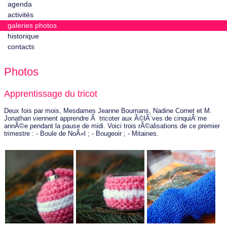
agenda
activités
galeries photos
historique
contacts
Photos
Apprentissage du tricot
Deux fois par mois, Mesdames Jeanne Boumans, Nadine Cornet et M.
Jonathan viennent apprendre Ã tricoter aux Ã©lÃ¨ves de cinquiÃ¨me
annÃ©e pendant la pause de midi. Voici trois rÃ©alisations de ce premier
trimestre : - Boule de NoÃ«l ; - Bougeoir ; - Mitaines.